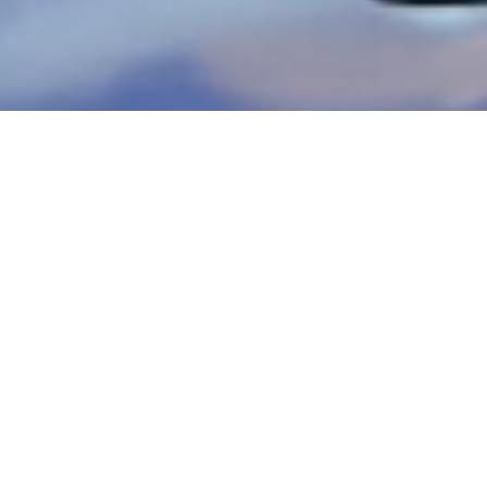
Kimiz Biz ?
Çokta bir olayımız yok aslında.
Düşünüyor ve yapıyoruz